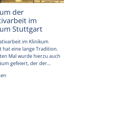
äum der
tivarbeit im
kum Stuttgart
iativarbeit im Klinikum
t hat eine lange Tradition.
ten Mal wurde hierzu auch
läum gefeiert, der der…
sen